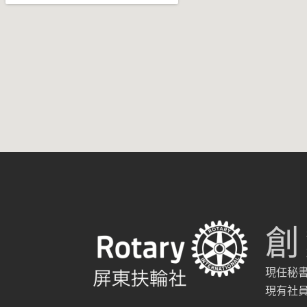
創
現任秘書:林
現有社員