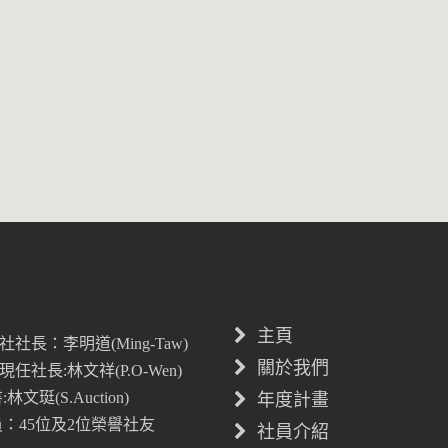
主頁
社社長：李明道(Ming-Taw)
關於我們
現任社長:林文祥(P.O-Wen)
文珽(S.Auction)
年度計畫
：45位及2位榮譽社友
社員介紹