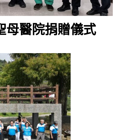
羅東聖母醫院捐贈儀式