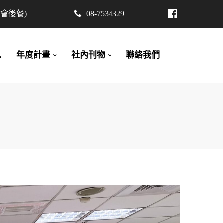
先會後餐)
08-7534329
息
年度計畫
社內刊物
聯絡我們