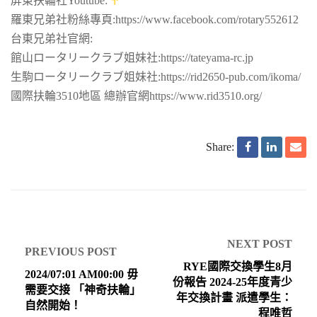
屏東扶輪社Youtube:
羅東兄弟社粉絲專頁:https://www.facebook.com/rotary552612
台東兄弟社官網:
館山ロータリークラブ姐妹社:https://tateyama-rc.jp
生駒ロータリークラブ姐妹社:https://rid2650-pub.com/ikoma/
國際扶輪3510地區 總辦官網​https://www.rid3510.org/
Share:
NEXT POST
PREVIOUS POST
RYE國際交換學生8月
2024/07:01 AM00:00 毋
份報告 2024-25年度青少
需要交接 「神奇扶輪」
年交換計畫 派遣學生：
自然開始！
程唯哲