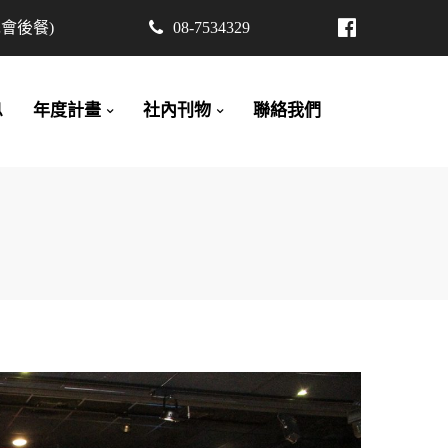
先會後餐)
08-7534329
息
年度計畫
社內刊物
聯絡我們